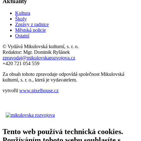
Aktuality
Kultura
Školy
Zprávy z radnice
Městská policie
Ostatní
© Vydává Mikulovská kulturní, s. r. o.
Redaktor: Mgr. Dominik Ryšánek
zpravodaj@mikulovskarozvojova.cz
+420 721 054 559
Za obsah tohoto zpravodaje odpovídá společnost Mikulovská
kulturní, s. r. o., která je vydavatelem.
vytvořil
www.pixelhouse.cz
Tento web používá technická cookies.
Používáním tohoto webu souhlasíte s