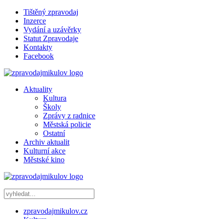
Tištěný zpravodaj
Inzerce
Vydání a uzávěrky
Statut Zpravodaje
Kontakty
Facebook
Aktuality
Kultura
Školy
Zprávy z radnice
Městská policie
Ostatní
Archiv aktualit
Kulturní akce
Městské kino
zpravodajmikulov.cz