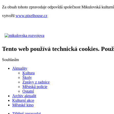
Za obsah tohoto zpravodaje odpovídá společnost Mikulovská kulturní, s
vytvořil
www.pixelhouse.cz
Tento web používá technická cookies. Použ
Souhlasím
Aktuality
Kultura
Školy
Zprávy z radnice
Městská policie
Ostatní
Archiv aktualit
Kulturní akce
Městské kino
Tištěný zpravodaj