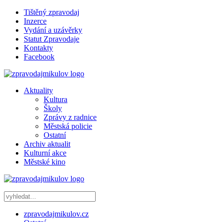
Tištěný zpravodaj
Inzerce
Vydání a uzávěrky
Statut Zpravodaje
Kontakty
Facebook
Aktuality
Kultura
Školy
Zprávy z radnice
Městská policie
Ostatní
Archiv aktualit
Kulturní akce
Městské kino
zpravodajmikulov.cz