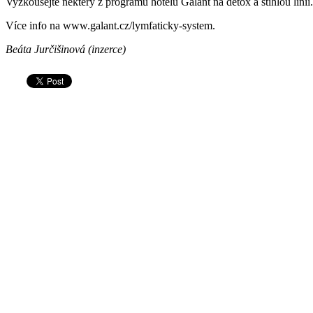
Vyzkoušejte některý z programů hotelu Galant na detox a štíhlou linii.
Více info na www.galant.cz/lymfaticky-system.
Beáta Jurčišinová (inzerce)