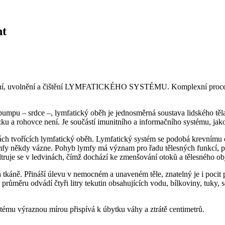
nt
ení, uvolnění a čištění LYMFATICKÉHO SYSTÉMU. Komplexní procedura
umpu – srdce –, lymfatický oběh je jednosměrná soustava lidského těl
 a rohovce není. Je součástí imunitního a informačního systému, jako 
árách tvořících lymfatický oběh. Lymfatický systém se podobá krevním
y někdy vázne. Pohyb lymfy má význam pro řadu tělesných funkcí, prot
, filtruje se v ledvinách, čímž dochází ke zmenšování otoků a tělesného
tkáně. Přináší úlevu v nemocném a unaveném těle, znatelný je i pocit p
 průměru odvádí čtyři litry tekutin obsahujících vodu, bílkoviny, tuky,
tému výraznou mírou přispívá k úbytku váhy a ztrátě centimetrů.