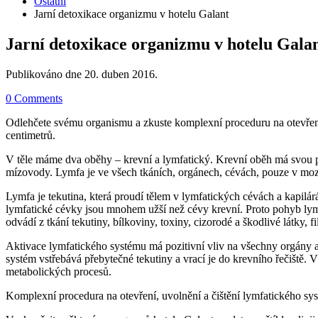
Ostatní
Jarní detoxikace organizmu v hotelu Galant
Jarní detoxikace organizmu v hotelu Gala
Publikováno dne
20. duben 2016
.
0 Comments
Odlehčete svému organismu a zkuste komplexní proceduru na otevř
centimetrů.
V těle máme dva oběhy – krevní a lymfatický. Krevní oběh má svou p
mízovody. Lymfa je ve všech tkáních, orgánech, cévách, pouze v mozku
Lymfa je tekutina, která proudí tělem v lymfatických cévách a kapil
lymfatické cévky jsou mnohem užší než cévy krevní. Proto pohyb lymf
odvádí z tkání tekutiny, bílkoviny, toxiny, cizorodé a škodlivé látky
Aktivace lymfatického systému má pozitivní vliv na všechny orgány a 
systém vstřebává přebytečné tekutiny a vrací je do krevního řečiště. V
metabolických procesů.
Komplexní procedura na otevření, uvolnění a čištění lymfatického sys