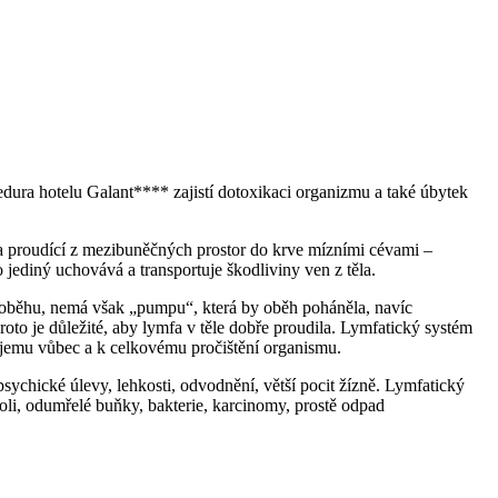
 hotelu Galant**** zajistí dotoxikaci organizmu a také úbytek
a proudící z mezibuněčných prostor do krve mízními cévami –
jediný uchovává a transportuje škodliviny ven z těla.
u oběhu, nemá však „pumpu“, která by oběh poháněla, navíc
o je důležité, aby lymfa v těle dobře proudila. Lymfatický systém
 objemu vůbec a k celkovému pročištění organismu.
sychické úlevy, lehkosti, odvodnění, větší pocit žízně. Lymfatický
 soli, odumřelé buňky, bakterie, karcinomy, prostě odpad