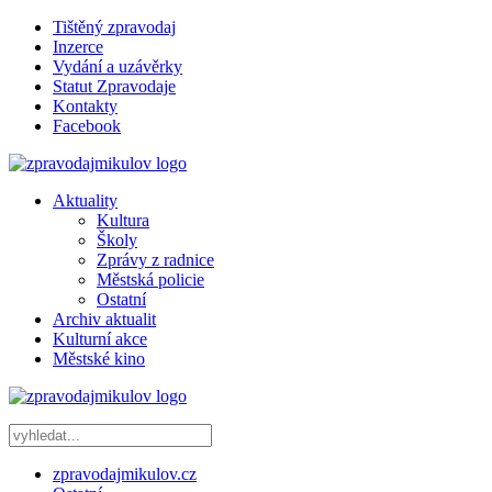
Tištěný zpravodaj
Inzerce
Vydání a uzávěrky
Statut Zpravodaje
Kontakty
Facebook
Aktuality
Kultura
Školy
Zprávy z radnice
Městská policie
Ostatní
Archiv aktualit
Kulturní akce
Městské kino
zpravodajmikulov.cz