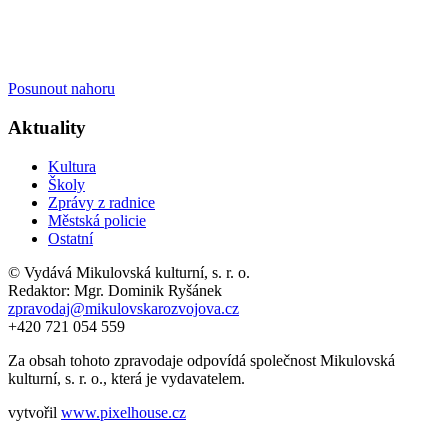
Posunout nahoru
Aktuality
Kultura
Školy
Zprávy z radnice
Městská policie
Ostatní
© Vydává Mikulovská kulturní, s. r. o.
Redaktor: Mgr. Dominik Ryšánek
zpravodaj@mikulovskarozvojova.cz
+420 721 054 559
Za obsah tohoto zpravodaje odpovídá společnost Mikulovská
kulturní, s. r. o., která je vydavatelem.
vytvořil
www.pixelhouse.cz