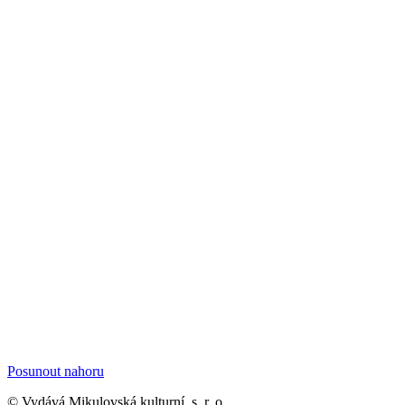
Posunout nahoru
© Vydává Mikulovská kulturní, s. r. o.