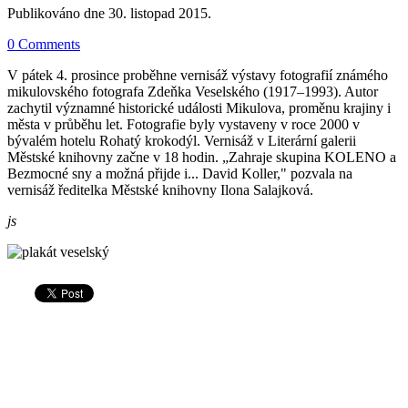
Publikováno dne
30. listopad 2015
.
0 Comments
V pátek 4. prosince proběhne vernisáž výstavy fotografií známého
mikulovského fotografa Zdeňka Veselského (1917–1993). Autor
zachytil významné historické události Mikulova, proměnu krajiny i
města v průběhu let. Fotografie byly vystaveny v roce 2000 v
bývalém hotelu Rohatý krokodýl. Vernisáž v Literární galerii
Městské knihovny začne v 18 hodin. „Zahraje skupina KOLENO a
Bezmocné sny a možná přijde i... David Koller," pozvala na
vernisáž ředitelka Městské knihovny Ilona Salajková.
js