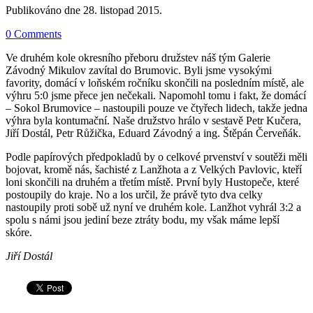
Publikováno dne
28. listopad 2015
.
0 Comments
Ve druhém kole okresního přeboru družstev náš tým Galerie
Závodný Mikulov zavítal do Brumovic. Byli jsme vysokými
favority, domácí v loňském ročníku skončili na posledním místě, ale
výhru 5:0 jsme přece jen nečekali. Napomohl tomu i fakt, že domácí
– Sokol Brumovice – nastoupili pouze ve čtyřech lidech, takže jedna
výhra byla kontumační. Naše družstvo hrálo v sestavě Petr Kučera,
Jiří Dostál, Petr Růžička, Eduard Závodný a ing. Štěpán Červeňák.
Podle papírových předpokladů by o celkové prvenství v soutěži měli
bojovat, kromě nás, šachisté z Lanžhota a z Velkých Pavlovic, kteří
loni skončili na druhém a třetím místě. První byly Hustopeče, které
postoupily do kraje. No a los určil, že právě tyto dva celky
nastoupily proti sobě už nyní ve druhém kole. Lanžhot vyhrál 3:2 a
spolu s námi jsou jediní beze ztráty bodu, my však máme lepší
skóre.
Jiří Dostál