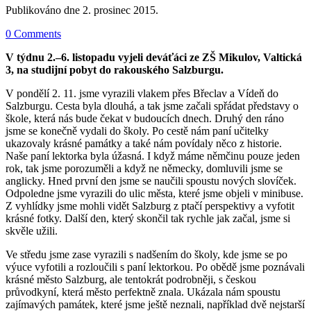
Publikováno dne
2. prosinec 2015
.
0 Comments
V týdnu 2.–6. listopadu vyjeli deváťáci ze ZŠ Mikulov, Valtická
3, na studijní pobyt do rakouského Salzburgu.
V pondělí 2. 11. jsme vyrazili vlakem přes Břeclav a Vídeň do
Salzburgu. Cesta byla dlouhá, a tak jsme začali spřádat představy o
škole, která nás bude čekat v budoucích dnech. Druhý den ráno
jsme se konečně vydali do školy. Po cestě nám paní učitelky
ukazovaly krásné památky a také nám povídaly něco z historie.
Naše paní lektorka byla úžasná. I když máme němčinu pouze jeden
rok, tak jsme porozuměli a když ne německy, domluvili jsme se
anglicky. Hned první den jsme se naučili spoustu nových slovíček.
Odpoledne jsme vyrazili do ulic města, které jsme objeli v minibuse.
Z vyhlídky jsme mohli vidět Salzburg z ptačí perspektivy a vyfotit
krásné fotky. Další den, který skončil tak rychle jak začal, jsme si
skvěle užili.
Ve středu jsme zase vyrazili s nadšením do školy, kde jsme se po
výuce vyfotili a rozloučili s paní lektorkou. Po obědě jsme poznávali
krásné město Salzburg, ale tentokrát podrobněji, s českou
průvodkyní, která město perfektně znala. Ukázala nám spoustu
zajímavých památek, které jsme ještě neznali, například dvě nejstarší