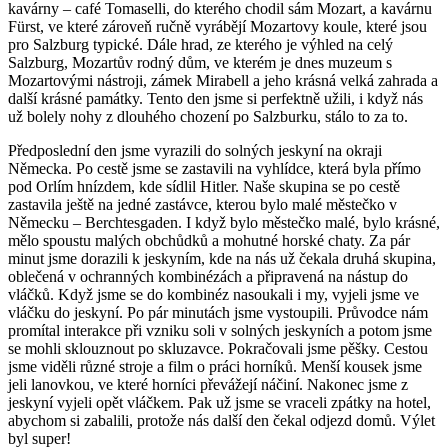
kavárny – café Tomaselli, do kterého chodil sám Mozart, a kavárnu
Fürst, ve které zároveň ručně vyrábějí Mozartovy koule, které jsou
pro Salzburg typické. Dále hrad, ze kterého je výhled na celý
Salzburg, Mozartův rodný dům, ve kterém je dnes muzeum s
Mozartovými nástroji, zámek Mirabell a jeho krásná velká zahrada a
další krásné památky. Tento den jsme si perfektně užili, i když nás
už bolely nohy z dlouhého chození po Salzburku, stálo to za to.
Předposlední den jsme vyrazili do solných jeskyní na okraji
Německa. Po cestě jsme se zastavili na vyhlídce, která byla přímo
pod Orlím hnízdem, kde sídlil Hitler. Naše skupina se po cestě
zastavila ještě na jedné zastávce, kterou bylo malé městečko v
Německu – Berchtesgaden. I když bylo městečko malé, bylo krásné,
mělo spoustu malých obchůdků a mohutné horské chaty. Za pár
minut jsme dorazili k jeskyním, kde na nás už čekala druhá skupina,
oblečená v ochranných kombinézách a připravená na nástup do
vláčků. Když jsme se do kombinéz nasoukali i my, vyjeli jsme ve
vláčku do jeskyní. Po pár minutách jsme vystoupili. Průvodce nám
promítal interakce při vzniku soli v solných jeskyních a potom jsme
se mohli sklouznout po skluzavce. Pokračovali jsme pěšky. Cestou
jsme viděli různé stroje a film o práci horníků. Menší kousek jsme
jeli lanovkou, ve které horníci převážejí náčiní. Nakonec jsme z
jeskyní vyjeli opět vláčkem. Pak už jsme se vraceli zpátky na hotel,
abychom si zabalili, protože nás další den čekal odjezd domů. Výlet
byl super!