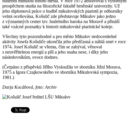
hudební minulost tohoto města. V roce 1972 absolvoval s výborným
prospěchem studia na filozofické fakultě brněnské univerzity. Už
jeho diplomová práce o hudbě mikulovských piaristů je odborníky
velmi oceňována, Košulič zde představuje Mikulov jako jedno
z významných center tzv. hudebního baroka na Moravě a přináší
také vzácné poznatky k historii mikulovské piaristické koleje.
Všechny tyto pozoruhodné a pro město Mikulov nedocenitelné
aktivity Josefa Košuliče ukončila jeho předčasná a náhlá smrt v roce
1974. Josef Košulič se všemu, čím se zabýval, věnoval
s neuvěřitelnou energií a pílí a jeho snaha nese, i díky jeho
následovníkům, ovoce dodnes.
(Čerpáno z příspěvků Jiřího Vysloužila ve sborníku Jižní Morava,
1975 a Igora Czajkowského ve sborníku Mikulovská sympozia,
1981.)
Darja Kocábová, foto: Archiv