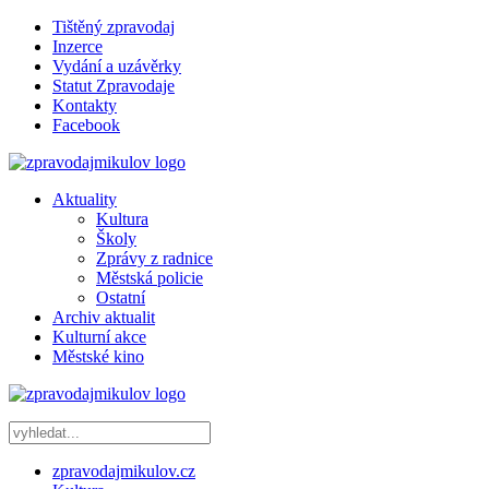
Tištěný zpravodaj
Inzerce
Vydání a uzávěrky
Statut Zpravodaje
Kontakty
Facebook
Aktuality
Kultura
Školy
Zprávy z radnice
Městská policie
Ostatní
Archiv aktualit
Kulturní akce
Městské kino
zpravodajmikulov.cz