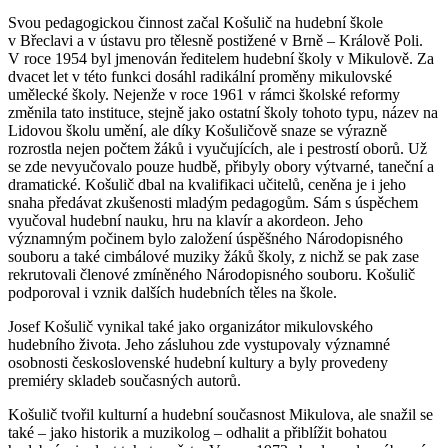
Svou pedagogickou činnost začal Košulič na hudební škole
v Břeclavi a v ústavu pro tělesně postižené v Brně – Králově Poli.
V roce 1954 byl jmenován ředitelem hudební školy v Mikulově. Za
dvacet let v této funkci dosáhl radikální proměny mikulovské
umělecké školy. Nejenže v roce 1961 v rámci školské reformy
změnila tato instituce, stejně jako ostatní školy tohoto typu, název na
Lidovou školu umění, ale díky Košuličově snaze se výrazně
rozrostla nejen počtem žáků i vyučujících, ale i pestrostí oborů. Už
se zde nevyučovalo pouze hudbě, přibyly obory výtvarné, taneční a
dramatické. Košulič dbal na kvalifikaci učitelů, ceněna je i jeho
snaha předávat zkušenosti mladým pedagogům. Sám s úspěchem
vyučoval hudební nauku, hru na klavír a akordeon. Jeho
významným počinem bylo založení úspěšného Národopisného
souboru a také cimbálové muziky žáků školy, z nichž se pak zase
rekrutovali členové zmíněného Národopisného souboru. Košulič
podporoval i vznik dalších hudebních těles na škole.
Josef Košulič vynikal také jako organizátor mikulovského
hudebního života. Jeho zásluhou zde vystupovaly významné
osobnosti československé hudební kultury a byly provedeny
premiéry skladeb současných autorů.
Košulič tvořil kulturní a hudební současnost Mikulova, ale snažil se
také – jako historik a muzikolog – odhalit a přiblížit bohatou