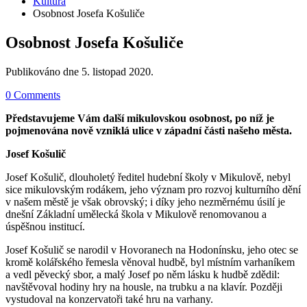
Kultura
Osobnost Josefa Košuliče
Osobnost Josefa Košuliče
Publikováno dne
5. listopad 2020
.
0 Comments
Představujeme Vám další mikulovskou osobnost, po níž je
pojmenována nově vzniklá ulice v západní části našeho města.
Josef Košulič
Josef Košulič, dlouholetý ředitel hudební školy v Mikulově, nebyl
sice mikulovským rodákem, jeho význam pro rozvoj kulturního dění
v našem městě je však obrovský; i díky jeho nezměrnému úsilí je
dnešní Základní umělecká škola v Mikulově renomovanou a
úspěšnou institucí.
Josef Košulič se narodil v Hovoranech na Hodonínsku, jeho otec se
kromě kolářského řemesla věnoval hudbě, byl místním varhaníkem
a vedl pěvecký sbor, a malý Josef po něm lásku k hudbě zdědil:
navštěvoval hodiny hry na housle, na trubku a na klavír. Později
vystudoval na konzervatoři také hru na varhany.