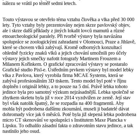
nálezu se vrátil po téměř sedmi letech.
Touto výstavou se otevřelo téma vztahu člověka a vlka před 30 000
lety. Tyto vztahy byly prezentovány nejen skrze pavlovský objev,
ale i skrze další příklady z jiných lokalit lovců mamutů a různé
etnoarcheologické paralely. Při tvorbě výstavy byla navázána
spolupráce se zoologickými zahradami v Olomouci, Praze a Jihlavě,
které se chovem vlků zabývají. Kromě odborných konzultací
ohledně fyzicky znaků vlků a jejich chování umožnili pro účely
výstavy jejich smečky nafotit fotografy Martinem Frouzem a
Milanem Kořínkem. O grafické zpracování výstavy se postaralo
Grafické studio Pixl-e. Ústředním prvkem výstavy byl model lebky
vlka z Pavlova, který vyrobila firma MCAE Systems, která se
zabývá profesionálním 3D tiskem. Tento model byl poté v říjnu
doplněn i originál lebky, a to pouze na 5 dní. Právě lebka tohoto
jedince byla pro samotný výzkum nejzásadnější. Lebka společně se
zbytkem skeletu byla již v roce 2014 vyzdvižen ze země. Její stav
byl však natolik špatný, že se rozpadla na 400 fragmentů. Aby
mohla být podrobena dalšímu zkoumání, museli ji badatelé dávat
dohromady více jak 6 měsíců. Poté byla již slepená lebka podrobena
micro CT skenování ve spolupráci s Institutem Maxe Plancka v
Lipsku. To odhalilo zásadní fakta o zdravotním stavu jedince, a tak
nastínilo jeho osud.