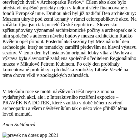
otevřených dveří v Archeoparku Pavlov.“ Cílem této akce bylo
představit úspěšné projekty nejen v kulturní sféře financované z
fondů Evropské unie. Druhou akcí byl již tradiční Den architektury:
Muzeum ukryté pod zemí konaný v rámci celorepublikové akce. Na
začátku října jsou tak po celé České republice a Slovensku
zpřístupňovány významné architektonické počiny a archeopark se k
nim společně s autorem návrhu budovy muzea architektem Radko
Květem opět připojil. Poslední akcí sezóny byl Mezinárodní den
archeologie, který se tematicky zaměřil především na hlavní výstavu
sezóny. V tento den byl instalován originál lebky vlka z Pavlova a
výstava byla slavnostně zahájena společně s ředitelem Regionálního
muzea v Mikulově Petrem Kubínem. Po celý den probíhaly
komentované prohlídky a přednáška zooložky Libuše Veselé na
téma chovu vlků v zoologických zahradách.
V letošním roce se mohli návštěvníci těšit nejen z mnoha
vydařených akcí, ale i z Interaktivního rozšíření expozice –
PRAVĚK NA DOTEK, které vzniklo v době během zavření
archeoparku a všem návštěvníkům tak o něco více přiblíží téma
lovců mamutů.
Anna Soldánová