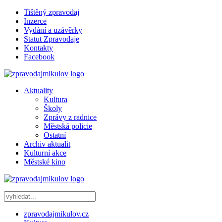
Tištěný zpravodaj
Inzerce
Vydání a uzávěrky
Statut Zpravodaje
Kontakty
Facebook
Aktuality
Kultura
Školy
Zprávy z radnice
Městská policie
Ostatní
Archiv aktualit
Kulturní akce
Městské kino
zpravodajmikulov.cz