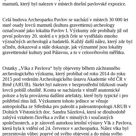
mamutů, který byl nalezen v místech dnešní pavlovské expozice.
Celá budova Archeoparku Pavlov se nachází v místech 30 000 let
staré osady lovců mamutů (kultura gravettienu) archeology
označované jako lokalita Pavlov I. Výzkumy zde probíhaly již od
první poloviny 20. století a v jejich čele se vystřídalo mnoho
význačných archeologů a badatelů. Každý další nález, který zde byl
učiněn, dokazoval a stále dokazuje, jak významné jsou lokality
gravettienské kultury pod Pálavou, a to v celosvětovém měřítku.
Ostatky „Vlka z Pavlova“ byly objeveny během záchranného
archeologického výzkumu, který probíhal od roku 2014 do roku
2015 pod vedením Archeologického ústavu Akademie věd ČR v
Brně (ARUB). Skelet byl nalezen v bezprostřední blízkosti osady
lovců poblíž ohniště. Kostra se nacházela v téměř anatomické
poloze a byla provázena dalšími artefakty, které byly typické i pro
pohřební ritus lidí. Výzkumem tohoto jedince se věnuje
antropoložka ze Střediska pro paleolit a paleoantropologii ARUB v
Dolních Věstonicích doc. Sandra Sázelová, která se dlouhodobě
zabývá vztahem člověka a zvířat v minulých i současných
společnostech, a je zároveň autorkou letošní výstavy Vlk z Pavlova,
která byla k vidění od 24. července v archeoparku. Nález vlka byl
prezentován vůbec poprvé od svého objevení a do místa svého