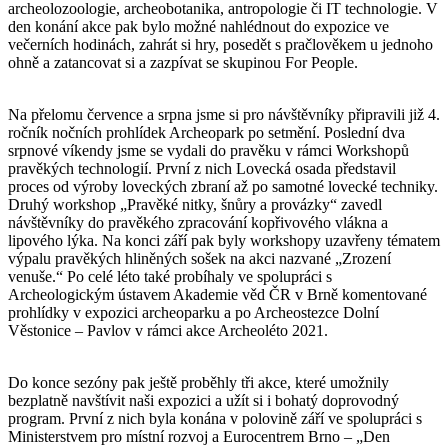
archeolozoologie, archeobotanika, antropologie či IT technologie. V
den konání akce pak bylo možné nahlédnout do expozice ve
večerních hodinách, zahrát si hry, posedět s pračlověkem u jednoho
ohně a zatancovat si a zazpívat se skupinou For People.
Na přelomu července a srpna jsme si pro návštěvníky připravili již 4.
ročník nočních prohlídek Archeopark po setmění. Poslední dva
srpnové víkendy jsme se vydali do pravěku v rámci Workshopů
pravěkých technologií. První z nich Lovecká osada představil
proces od výroby loveckých zbraní až po samotné lovecké techniky.
Druhý workshop „Pravěké nitky, šnůry a provázky“ zavedl
návštěvníky do pravěkého zpracování kopřivového vlákna a
lipového lýka. Na konci září pak byly workshopy uzavřeny tématem
výpalu pravěkých hliněných sošek na akci nazvané „Zrození
venuše.“ Po celé léto také probíhaly ve spolupráci s
Archeologickým ústavem Akademie věd ČR v Brně komentované
prohlídky v expozici archeoparku a po Archeostezce Dolní
Věstonice – Pavlov v rámci akce Archeoléto 2021.
Do konce sezóny pak ještě proběhly tři akce, které umožnily
bezplatně navštívit naši expozici a užít si i bohatý doprovodný
program. První z nich byla konána v polovině září ve spolupráci s
Ministerstvem pro místní rozvoj a Eurocentrem Brno – „Den