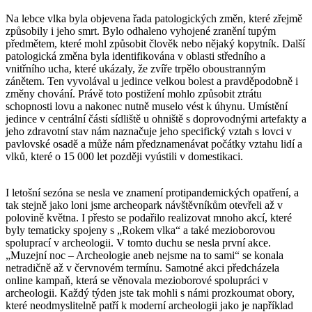
Na lebce vlka byla objevena řada patologických změn, které zřejmě
způsobily i jeho smrt. Bylo odhaleno vyhojené zranění tupým
předmětem, které mohl způsobit člověk nebo nějaký kopytník. Další
patologická změna byla identifikována v oblasti středního a
vnitřního ucha, které ukázaly, že zvíře trpělo oboustranným
zánětem. Ten vyvolával u jedince velkou bolest a pravděpodobně i
změny chování. Právě toto postižení mohlo způsobit ztrátu
schopnosti lovu a nakonec nutně muselo vést k úhynu. Umístění
jedince v centrální části sídliště u ohniště s doprovodnými artefakty a
jeho zdravotní stav nám naznačuje jeho specifický vztah s lovci v
pavlovské osadě a může nám předznamenávat počátky vztahu lidí a
vlků, které o 15 000 let později vyústili v domestikaci.
I letošní sezóna se nesla ve znamení protipandemických opatření, a
tak stejně jako loni jsme archeopark návštěvníkům otevřeli až v
polovině května. I přesto se podařilo realizovat mnoho akcí, které
byly tematicky spojeny s „Rokem vlka“ a také mezioborovou
spoluprací v archeologii. V tomto duchu se nesla první akce.
„Muzejní noc – Archeologie aneb nejsme na to sami“ se konala
netradičně až v červnovém termínu. Samotné akci předcházela
online kampaň, která se věnovala mezioborové spolupráci v
archeologii. Každý týden jste tak mohli s námi prozkoumat obory,
které neodmyslitelně patří k moderní archeologii jako je například