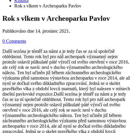
Kultura
Rok s vlkem v Archeoparku Pavlov
Rok s vlkem v Archeoparku Pavlov
Publikováno dne
14. prosinec 2021
.
0 Comments
Další sezóna je téměř za námi a je tedy čas se za ní společně
ohlédnout. Tento rok byl pro náš archeopark významný nejen
protože oslavil půlkulaté páté výročí od svého otevření v roce 2016,
ale celý rok se navíc nesl v duchu významného archeologického
nálezu. Ten byl učiněn již během záchranného archeologického
výzkumu před samotnou výstavbou archeoparku v roce 2014, ale až
nyní se dočkal svého důkladného zpracování. Jedná se o skelet
pravěkého vlka z období lovců mamutů, který byl nalezen v místech
dnešní pavlovské expozice.Další sezóna je téměř za námi a je tedy
čas se za ní společně ohlédnout. Tento rok byl pro náš archeopark
významný nejen protože oslavil půlkulaté páté výročí od svého
otevření v roce 2016, ale celý rok se navíc nesl v duchu
významného archeologického nálezu. Ten byl učiněn již během
záchranného archeologického výzkumu před samotnou výstavbou
archeoparku v roce 2014, ale až nyní se dočkal svého důkladného
zpracování. Jedná se o skelet pravěkého vlka z období lovců