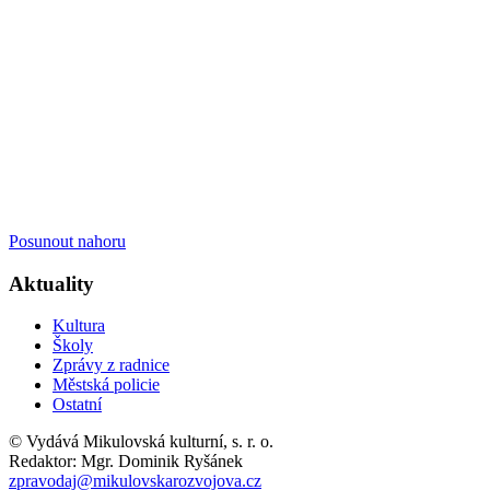
Posunout nahoru
Aktuality
Kultura
Školy
Zprávy z radnice
Městská policie
Ostatní
© Vydává Mikulovská kulturní, s. r. o.
Redaktor: Mgr. Dominik Ryšánek
zpravodaj@mikulovskarozvojova.cz