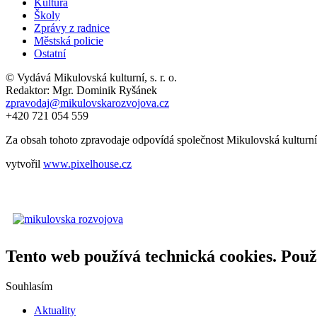
Kultura
Školy
Zprávy z radnice
Městská policie
Ostatní
© Vydává Mikulovská kulturní, s. r. o.
Redaktor: Mgr. Dominik Ryšánek
zpravodaj@mikulovskarozvojova.cz
+420 721 054 559
Za obsah tohoto zpravodaje odpovídá společnost Mikulovská kulturní, s
vytvořil
www.pixelhouse.cz
Tento web používá technická cookies. Použ
Souhlasím
Aktuality