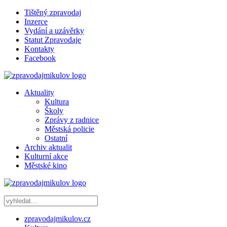
Tištěný zpravodaj
Inzerce
Vydání a uzávěrky
Statut Zpravodaje
Kontakty
Facebook
Aktuality
Kultura
Školy
Zprávy z radnice
Městská policie
Ostatní
Archiv aktualit
Kulturní akce
Městské kino
zpravodajmikulov.cz