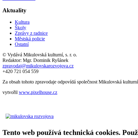
Aktuality
Kultura
Školy
Zprávy z radnice
Městská policie
Ostatní
© Vydává Mikulovská kulturní, s. r. o.
Redaktor: Mgr. Dominik Ryšánek
zpravodaj@mikulovskarozvojova.cz
+420 721 054 559
Za obsah tohoto zpravodaje odpovídá společnost Mikulovská kulturní, s
vytvořil
www.pixelhouse.cz
Tento web používá technická cookies. Použ