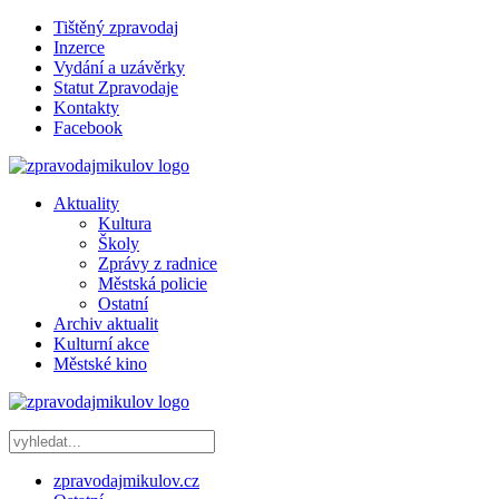
Tištěný zpravodaj
Inzerce
Vydání a uzávěrky
Statut Zpravodaje
Kontakty
Facebook
Aktuality
Kultura
Školy
Zprávy z radnice
Městská policie
Ostatní
Archiv aktualit
Kulturní akce
Městské kino
zpravodajmikulov.cz