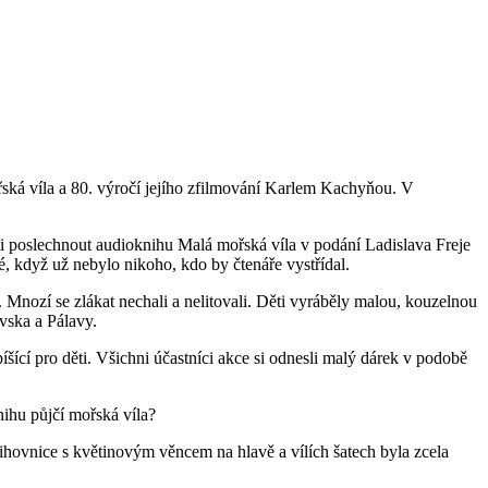
ská víla a 80. výročí jejího zfilmování Karlem Kachyňou. V
li poslechnout audioknihu Malá mořská víla v podání Ladislava Freje
é, když už nebylo nikoho, kdo by čtenáře vystřídal.
 Mnozí se zlákat nechali a nelitovali. Děti vyráběly malou, kouzelnou
ovska a Pálavy.
ící pro děti. Všichni účastníci akce si odnesli malý dárek v podobě
knihu půjčí mořská víla?
nihovnice s květinovým věncem na hlavě a vílích šatech byla zcela