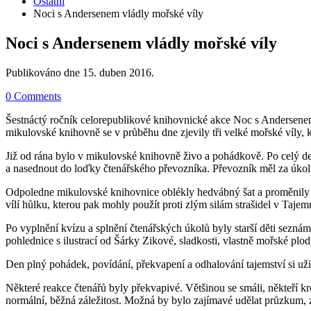
Ostatní
Noci s Andersenem vládly mořské víly
Noci s Andersenem vládly mořské víly
Publikováno dne
15. duben 2016
.
0 Comments
Šestnáctý ročník celorepublikové knihovnické akce Noc s Andersenem
mikulovské knihovně se v průběhu dne zjevily tři velké mořské víly, 
Již od rána bylo v mikulovské knihovně živo a pohádkově. Po celý de
a nasednout do loďky čtenářského převozníka. Převozník měl za úkol č
Odpoledne mikulovské knihovnice oblékly hedvábný šat a proměnily se 
vílí hůlku, kterou pak mohly použít proti zlým silám strašidel v Taje
Po vyplnění kvízu a splnění čtenářských úkolů byly starší děti sezn
pohlednice s ilustrací od Šárky Zikové, sladkosti, vlastně mořské plod
Den plný pohádek, povídání, překvapení a odhalování tajemství si užili
Některé reakce čtenářů byly překvapivé. Většinou se smáli, někteří kr
normální, běžná záležitost. Možná by bylo zajímavé udělat průzkum, 