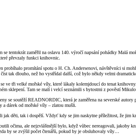
 se tentokrát zaměřil na oslavu 140. výročí napsání pohádky Malá moř
které převzaly funkci knihovnic.
n probíhalo promítání spotu o H. Ch. Andersenovi, návštěvníci si moh
íst tak dlouho, než ho vystřídal další, což bylo někdy velmi dramatick
ve tři velké mořské víly, které lákaly kolemjdoucí do tenat knihovny.
mném sklepení. Tam se malí i velcí seznámili s bytostmi z pověstí Mikul
ámeny se soutěží READNORDIC, která je zaměřena na severské autory píš
y a dárek od mořské víly – zlatou mušli.
 jak děti, tak i dospělí. Vždyť kdy se jim naskytne příležitost, že jim 
outili očima, ale nejzvláštnější bylo, když vůbec nereagovali, jakoby k
zda by se zvýšil počet čtenářů, pokud by je obsluhovaly víly…