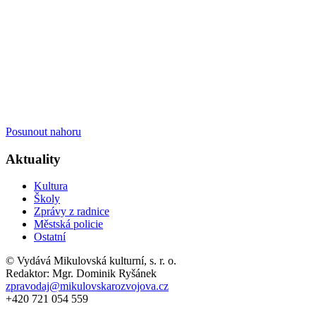
Posunout nahoru
Aktuality
Kultura
Školy
Zprávy z radnice
Městská policie
Ostatní
© Vydává Mikulovská kulturní, s. r. o.
Redaktor: Mgr. Dominik Ryšánek
zpravodaj@mikulovskarozvojova.cz
+420 721 054 559