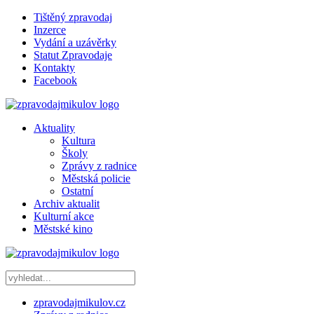
Tištěný zpravodaj
Inzerce
Vydání a uzávěrky
Statut Zpravodaje
Kontakty
Facebook
Aktuality
Kultura
Školy
Zprávy z radnice
Městská policie
Ostatní
Archiv aktualit
Kulturní akce
Městské kino
zpravodajmikulov.cz