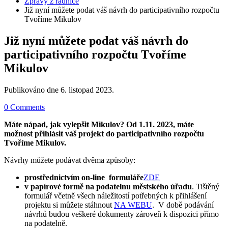
Zprávy z radnice
Již nyní můžete podat váš návrh do participativního rozpočtu
Tvoříme Mikulov
Již nyní můžete podat váš návrh do
participativního rozpočtu Tvoříme
Mikulov
Publikováno dne
6. listopad 2023
.
0 Comments
Máte nápad, jak vylepšit Mikulov? Od 1.11. 2023, máte
možnost přihlásit váš projekt do participativního rozpočtu
Tvoříme Mikulov.
Návrhy můžete podávat dvěma způsoby:
prostřednictvím on-line formuláře
ZDE
v papírové formě na podatelnu městského úřadu
. Tištěný
formulář včetně všech náležitostí potřebných k přihlášení
projektu si můžete stáhnout
NA WEBU
. V době podávání
návrhů budou veškeré dokumenty zároveň k dispozici přímo
na podatelně.