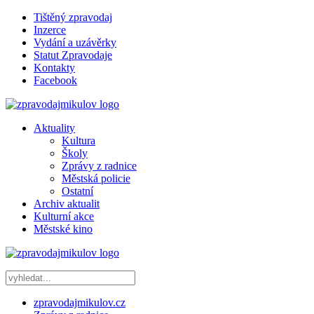
Tištěný zpravodaj
Inzerce
Vydání a uzávěrky
Statut Zpravodaje
Kontakty
Facebook
Aktuality
Kultura
Školy
Zprávy z radnice
Městská policie
Ostatní
Archiv aktualit
Kulturní akce
Městské kino
zpravodajmikulov.cz