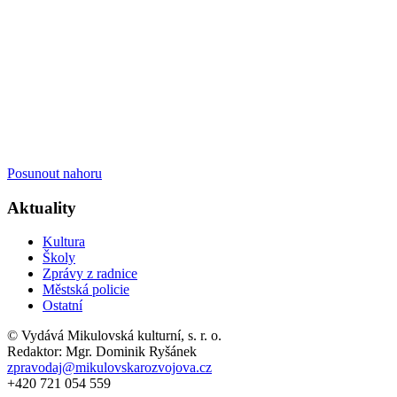
Posunout nahoru
Aktuality
Kultura
Školy
Zprávy z radnice
Městská policie
Ostatní
© Vydává Mikulovská kulturní, s. r. o.
Redaktor: Mgr. Dominik Ryšánek
zpravodaj@mikulovskarozvojova.cz
+420 721 054 559