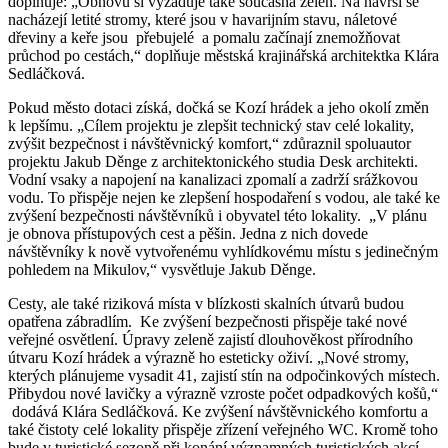
doplňuje: „Obnovu si vyžaduje také současná zeleň. Na návrší se
nacházejí letité stromy, které jsou v havarijním stavu, náletové
dřeviny a keře jsou přebujelé a pomalu začínají znemožňovat
průchod po cestách,“ doplňuje městská krajinářská architektka Klára
Sedláčková.
Pokud město dotaci získá, dočká se Kozí hrádek a jeho okolí změn
k lepšímu. „Cílem projektu je zlepšit technický stav celé lokality,
zvýšit bezpečnost i návštěvnický komfort,“ zdůraznil spoluautor
projektu Jakub Děnge z architektonického studia Desk architekti.
Vodní vsaky a napojení na kanalizaci zpomalí a zadrží srážkovou
vodu. To přispěje nejen ke zlepšení hospodaření s vodou, ale také ke
zvýšení bezpečnosti návštěvníků i obyvatel této lokality. „V plánu
je obnova přístupových cest a pěšin. Jedna z nich dovede
návštěvníky k nově vytvořenému vyhlídkovému místu s jedinečným
pohledem na Mikulov,“ vysvětluje Jakub Děnge.
Cesty, ale také riziková místa v blízkosti skalních útvarů budou
opatřena zábradlím. Ke zvýšení bezpečnosti přispěje také nové
veřejné osvětlení. Úpravy zeleně zajistí dlouhověkost přírodního
útvaru Kozí hrádek a výrazně ho esteticky oživí. „Nové stromy,
kterých plánujeme vysadit 41, zajistí stín na odpočinkových místech.
Přibydou nové lavičky a výrazně vzroste počet odpadkových košů,“
dodává Klára Sedláčková. Ke zvýšení návštěvnického komfortu a
také čistoty celé lokality přispěje zřízení veřejného WC. Kromě toho
bude v turistické sezoně při konání významných turistických akcí