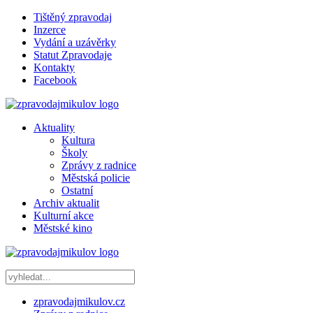
Tištěný zpravodaj
Inzerce
Vydání a uzávěrky
Statut Zpravodaje
Kontakty
Facebook
Aktuality
Kultura
Školy
Zprávy z radnice
Městská policie
Ostatní
Archiv aktualit
Kulturní akce
Městské kino
zpravodajmikulov.cz