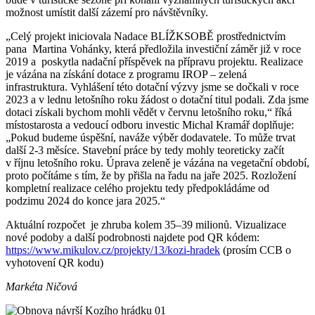
možnost umístit další zázemí pro návštěvníky.
„Celý projekt iniciovala Nadace BLÍŽKSOBĚ prostřednictvím
pana Martina Vohánky, která předložila investiční záměr již v roce
2019 a poskytla nadační příspěvek na přípravu projektu. Realizace
je vázána na získání dotace z programu IROP – zelená
infrastruktura. Vyhlášení této dotační výzvy jsme se dočkali v roce
2023 a v lednu letošního roku žádost o dotační titul podali. Zda jsme
dotaci získali bychom mohli vědět v červnu letošního roku,“ říká
místostarosta a vedoucí odboru investic Michal Kramář doplňuje:
„Pokud budeme úspěšní, naváže výběr dodavatele. To může trvat
další 2-3 měsíce. Stavební práce by tedy mohly teoreticky začít
v říjnu letošního roku. Úprava zeleně je vázána na vegetační období,
proto počítáme s tím, že by přišla na řadu na jaře 2025. Rozložení
kompletní realizace celého projektu tedy předpokládáme od
podzimu 2024 do konce jara 2025.“
Aktuální rozpočet je zhruba kolem 35–39 milionů. Vizualizace
nové podoby a další podrobnosti najdete pod QR kódem:
https://www.mikulov.cz/projekty/13/kozi-hradek
(prosím CCB o
vyhotovení QR kodu)
Markéta Ničová