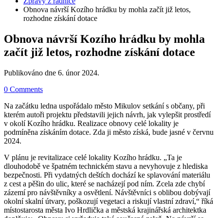
Zprávy z radnice
Obnova návrší Kozího hrádku by mohla začít již letos,
rozhodne získání dotace
Obnova návrší Kozího hrádku by mohla
začít již letos, rozhodne získání dotace
Publikováno dne
6. únor 2024
.
0 Comments
Na začátku ledna uspořádalo město Mikulov setkání s občany, při
kterém autoři projektu představili jejich návrh, jak vylepšit prostředí
v okolí Kozího hrádku. Realizace obnovy celé lokality je
podmíněna získáním dotace. Zda ji město získá, bude jasné v červnu
2024.
V plánu je revitalizace celé lokality Kozího hrádku. „Ta je
dlouhodobě ve špatném technickém stavu a nevyhovuje z hlediska
bezpečnosti. Při vydatných deštích dochází ke splavování materiálu
z cest a pěšin do ulic, které se nacházejí pod ním. Zcela zde chybí
zázemí pro návštěvníky a osvětlení. Návštěvníci s oblibou dobývají
okolní skalní útvary, poškozují vegetaci a riskují vlastní zdraví,“ říká
místostarosta města Ivo Hrdlička a městská krajinářská architektka