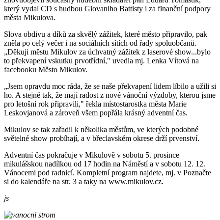
který vydal CD s hudbou Giovaniho Battisty i za finanční podpory
města Mikulova.
Slova obdivu a díků za skvělý zážitek, které město připravilo, pak
zněla po celý večer i na sociálních sítích od řady spoluobčanů.
„Děkuji městu Mikulov za úchvatný zážitek z laserové show...bylo
to překvapení vskutku prvotřídní," uvedla mj. Lenka Vítová na
facebooku Město Mikulov.
„Jsem opravdu moc ráda, že se naše překvapení lidem líbilo a užili si
ho. A stejně tak, že mají radost z nové vánoční výzdoby, kterou jsme
pro letošní rok připravili," řekla místostarostka města Marie
Leskovjanová a zároveň všem popřála krásný adventní čas.
Mikulov se tak zařadil k několika městům, ve kterých podobné
světelné show probíhají, a v břeclavském okrese drží prvenství.
Adventní čas pokračuje v Mikulově v sobotu 5. prosince
mikulášskou nadílkou od 17 hodin na Náměstí a v sobotu 12. 12.
Vánocemi pod radnicí. Kompletní program najdete, mj. v Poznačte
si do kalendáře na str. 3 a taky na www.mikulov.cz.
js