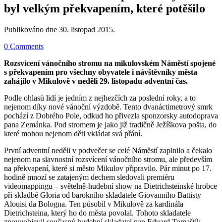
byl velkým překvapením, které potěšilo
Publikováno dne
30. listopad 2015
.
0 Comments
Rozsvícení vánočního stromu na mikulovském Náměstí spojené
s překvapením pro všechny obyvatele i návštěvníky města
zahájilo v Mikulově v neděli 29. listopadu adventní čas.
Podle ohlasů lidí je jedním z nejhezčích za poslední roky, a to
nejenom díky nové vánoční výzdobě. Tento dvanáctimetrový smrk
pochází z Dobrého Pole, odkud ho přivezla sponzorsky autodoprava
pana Zemánka. Pod stromem je jako již tradičně Ježíškova pošta, do
které mohou nejenom děti vkládat svá přání.
První adventní neděli v podvečer se celé Náměstí zaplnilo a čekalo
nejenom na slavnostní rozsvícení vánočního stromu, ale především
na překvapení, které si město Mikulov připravilo. Pár minut po 17.
hodině mnozí se zatajeným dechem sledovali premiéru
videomappingu – světelně-hudební show na Dietrichsteinské hrobce
při skladbě Gloria od barokního skladatele Giovanniho Battisty
Alouisi da Bologna. Ten působil v Mikulově za kardinála
Dietrichsteina, který ho do města povolal. Tohoto skladatele
znovuobjevil současný hudební skladatel pan Eduard Tomaštík,