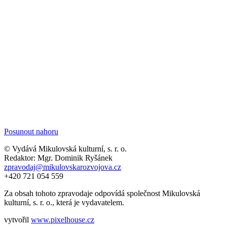
Posunout nahoru
© Vydává Mikulovská kulturní, s. r. o.
Redaktor: Mgr. Dominik Ryšánek
zpravodaj@mikulovskarozvojova.cz
+420 721 054 559
Za obsah tohoto zpravodaje odpovídá společnost Mikulovská
kulturní, s. r. o., která je vydavatelem.
vytvořil
www.pixelhouse.cz