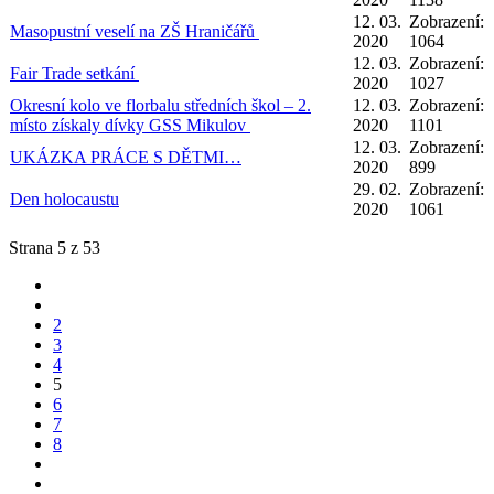
12. 03.
Zobrazení:
Masopustní veselí na ZŠ Hraničářů
2020
1064
12. 03.
Zobrazení:
Fair Trade setkání
2020
1027
Okresní kolo ve florbalu středních škol – 2.
12. 03.
Zobrazení:
místo získaly dívky GSS Mikulov
2020
1101
12. 03.
Zobrazení:
UKÁZKA PRÁCE S DĚTMI…
2020
899
29. 02.
Zobrazení:
Den holocaustu
2020
1061
Strana 5 z 53
2
3
4
5
6
7
8