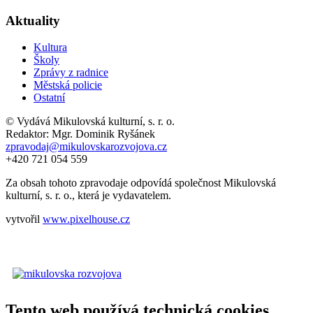
Aktuality
Kultura
Školy
Zprávy z radnice
Městská policie
Ostatní
© Vydává Mikulovská kulturní, s. r. o.
Redaktor: Mgr. Dominik Ryšánek
zpravodaj@mikulovskarozvojova.cz
+420 721 054 559
Za obsah tohoto zpravodaje odpovídá společnost Mikulovská
kulturní, s. r. o., která je vydavatelem.
vytvořil
www.pixelhouse.cz
Tento web používá technická cookies.