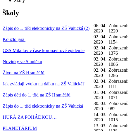
Školy
Školy
06. 04.
Zobrazení:
Zápis do 1. tříd elektronicky na ZŠ Valtická (2)
2020
1220
02. 04.
Zobrazení:
Kouzlo jara
2020
1154
02. 04.
Zobrazení:
GSS Mikulov v čase koronavirové epidemie
2020
1376
02. 04.
Zobrazení:
Novinky ve Sluníčku
2020
1086
02. 04.
Zobrazení:
Život na ZŠ Hraničářů
2020
1286
02. 04.
Zobrazení:
Jak zvládají výuku na dálku na ZŠ Valtická?
2020
1111
01. 04.
Zobrazení:
Zápis dětí do 1. tříd na ZŠ Hraničářů
2020
1071
30. 03.
Zobrazení:
Zápis do 1. tříd elektronicky na ZŠ Valtická
2020
982
14. 03.
Zobrazení:
HURÁ ZA POHÁDKOU…
2020
1015
13. 03.
Zobrazení:
PLANETÁRIUM
2020
1138