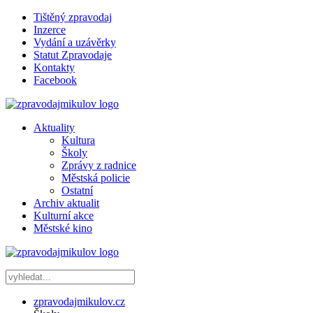
Tištěný zpravodaj
Inzerce
Vydání a uzávěrky
Statut Zpravodaje
Kontakty
Facebook
Aktuality
Kultura
Školy
Zprávy z radnice
Městská policie
Ostatní
Archiv aktualit
Kulturní akce
Městské kino
zpravodajmikulov.cz