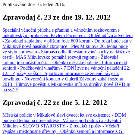
Publikováno dne
16. leden 2016
.
Zpravodaj č. 23 ze dne 19. 12. 2012
Speciální vánoční příloha s přáními a vánočním rozhovorem s
mikulovským proboštem Pavlem Pacnerem - Ohlédnutí za adventem
- Za odpad zaplatíme v příštím roce 600 korun - Do roka bude stát v
Mikulově nová hasičská zbrojnice - Ples Mikulova 26. ledna bude
ve stylu karnevalu - Staroasa odhalil restaurované sochy na křížové
cestě - MAS Mikulovsko pomáhá rozvoji regionu - Židovská
kultura je součástí města - Okénko městské policie - Informace od
seniorů - Poděkování vinařům - 7 DNÍ zve na vánoční naladění 22.
12. - Zprávy ze škol - Sportovní informace ze zelené trávy i z
bowlingu - Novoroční koncert v Galerii Závodný zahájí sezonu
2013 - Filmové pověsti z Mikulovska míří za diváky, nové DVD je
na světě
Zpravodaj č. 22 ze dne 5. 12. 2012
Městská policie v Mikulově slaví dvacet let své existence - DDM
bude od ledna na nové adrese - Vánoce pod radnicí a adventní
Mikulov - SLOVO STAROSTY - Z redakční pošty - Včelaři
vysázeli medonosné dřeviny - Okénko seniorů a informace z G-