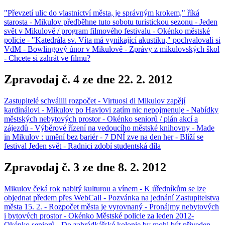
"Převzetí ulic do vlastnictví města, je správným krokem," říká
starosta - Mikulov předběhne tuto sobotu turistickou sezonu - Jeden
svět v Mikulově / program filmového festivalu - Okénko městské
policie - "Katedrála sv. Víta má vynikající akustiku," pochvalovali si
VdM - Bowlingový únor v Mikulově - Zprávy z mikulovských škol
- Chcete si zahrát ve filmu?
Zpravodaj č. 4 ze dne 22. 2. 2012
Zastupitelé schválili rozpočet - Virtuosi di Mikulov zapějí
kardinálovi - Mikulov po Havlovi zatím nic nepojmenuje - Nabídky
městských nebytových prostor - Okénko seniorů / plán akcí a
zájezdů - Výběrové řízení na vedoucího městské knihovny - Made
in Mikulov : umění bez bariér - 7 DNÍ zve na den her - Blíží se
festival Jeden svět - Radnici zdobí studentská díla
Zpravodaj č. 3 ze dne 8. 2. 2012
Mikulov čeká rok nabitý kulturou a vínem - K úředníkům se lze
objednat předem přes WebCall - Pozvánka na jednání Zastupitelstva
města 15. 2. - Rozpočet města je vyrovnaný - Pronájmy nebytových
i bytových prostor - Okénko Městské policie za leden 2012-
Okénko seniorů - Do zahrádkářské kolonie by mohl být přiveden