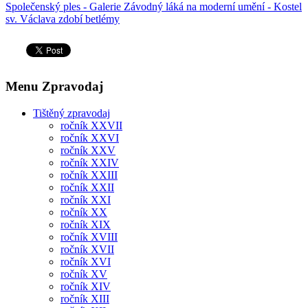
Společenský ples - Galerie Závodný láká na moderní umění - Kostel
sv. Václava zdobí betlémy
Menu Zpravodaj
Tištěný zpravodaj
ročník XXVII
ročník XXVI
ročník XXV
ročník XXIV
ročník XXIII
ročník XXII
ročník XXI
ročník XX
ročník XIX
ročník XVIII
ročník XVII
ročník XVI
ročník XV
ročník XIV
ročník XIII