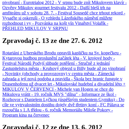
pivobraní - Eurotrialog 2012 - V srpnu bude znít Mikulovem klavír -
Ozvěny Mikulov gourmet festivalu 2012 - Další bleší trh na
amfiteátru už v sobotu 28. 7. - Festival Sousedé chce trhout rekord -
Vysaďte si oskeruši - O vzhledu Lázeňského náměstí můžete
rozhodnout i vy - Pozvánka na košt vín Vinařství Volařík -
PŘEHLED MIKULOV V SRPNU
Zpravodaj č. 13 ze dne 27. 6. 2012
Rotariáni z Uherského Brodu opravili kapličku na Sv. kopečkeu -
Kytarovou hudbou proslunění začátek léta - V. krojové hody -
Festival Národů Podyjí slibude potěšení - Stručně z jednání
Zastupitelstva města - Kruhový objezd u Billy bude až po vinobraní
- Novinky (obchody a provozovny) v centra města - Zámecká
zahrada a její nová podoba a pravidla - Škola bez hranic funguje v
Drasenhofenu už dvacet let - Mikulovské hudební a divadelní léto +
MIKULOV V ČERVENCI - Michele van Hogen se chce do
Mikulova vrátit - 19. ročník MVS "dílna" - Informace ze škol -
Rozhovor s Danielem Lyčkou (úspěšným studentem Gymiku) - Do
cíle ve vytrvalostním dostihu dojely dvě třetiny koní - FC Pálava se
rozoučila s 1.A třídou - 6. ročník Memoriálu Miloše Pokory -
Program kina na červenec
Zpravodaj č. 12 ze dne 13. 6. 2012