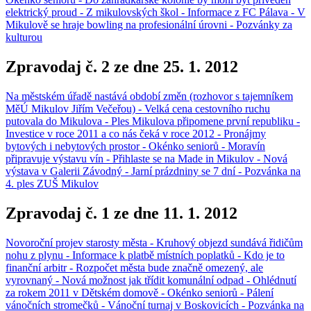
elektrický proud - Z mikulovských škol - Informace z FC Pálava - V
Mikulově se hraje bowling na profesionální úrovni - Pozvánky za
kulturou
Zpravodaj č. 2 ze dne 25. 1. 2012
Na městském úřadě nastává období změn (rozhovor s tajemníkem
MěÚ Mikulov Jiřím Večeřou) - Velká cena cestovního ruchu
putovala do Mikulova - Ples Mikulova připomene první republiku -
Investice v roce 2011 a co nás čeká v roce 2012 - Pronájmy
bytových i nebytových prostor - Okénko seniorů - Moravín
připravuje výstavu vín - Přihlaste se na Made in Mikulov - Nová
výstava v Galerii Závodný - Jarní prázdniny se 7 dní - Pozvánka na
4. ples ZUŠ Mikulov
Zpravodaj č. 1 ze dne 11. 1. 2012
Novoroční projev starosty města - Kruhový objezd sundává řidičům
nohu z plynu - Informace k platbě místních poplatků - Kdo je to
finanční arbitr - Rozpočet města bude značně omezený, ale
vyrovnaný - Nová možnost jak třídit komunální odpad - Ohlédnutí
za rokem 2011 v Dětském domově - Okénko seniorů - Pálení
vánočních stromečků - Vánoční turnaj v Boskovicích - Pozvánka na