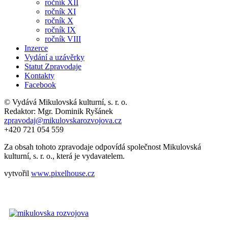
ročník XII
ročník XI
ročník X
ročník IX
ročník VIII
Inzerce
Vydání a uzávěrky
Statut Zpravodaje
Kontakty
Facebook
© Vydává Mikulovská kulturní, s. r. o.
Redaktor: Mgr. Dominik Ryšánek
zpravodaj@mikulovskarozvojova.cz
+420 721 054 559
Za obsah tohoto zpravodaje odpovídá společnost Mikulovská
kulturní, s. r. o., která je vydavatelem.
vytvořil
www.pixelhouse.cz