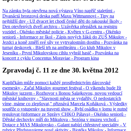
Na zámku byla otevřena nová výstava Víno napříč staletími -
Dvanáctá bronzová deska patří Maxu Wittmannovi - Tipy na
nejbližší dny - Už dvacet let chodí české děti do rakouské školy -
Den otevřených dveří archivu - Uzávěrka přepážek na registru
vozidel - Okénko městské policie - Květen v G-centru - Okénko
seniorů - Informace ze škol - Zápis nových žáků do ZUŠ Mikulov -
Jezdci a koně změří své síly ve vytrvalostním dostihu - Pozvánka na
turnaj deskovek - Bleší trh na amfiteátru - Go klub Mikulov v
Jeseníku - První Mikulovskou cihlu vyhrál hasič - Pozvánka na
koncert z cyklu Concentus Moraviae - Program kina
Zpravodaj č. 11 ze dne 30. května 2012
Kapličkám může pomoci každý prostřednictvím dárcovské
esemesky - Začal Mikulov gourmet festival - O víkendu bude žít
Mikulov jazzem - Rozhovor s Ilonou Salajkovou, novou vedoucí
městské knihovny - "Slavnosti města se vydařily. O nedostatcích
víme, máme co zlepšovat," přiznává Marcela Koňáková - Výsledky
soutěže o vstupenky na travesti show - Rybí osádku v lomu je nutné
regulovat (informace ze Správy CHKO Pálava) - Okénko seniorů -
Dětské dechovky míří do Mikulova - Sezóna v muzeu vrcholí -
Dotace z MAS Mikulovsko - Galant nabízí chřestové speciality - V
rubrice Představujeme nové aktivity - Biotéka Mikulov - Informace