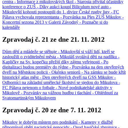
centra - Informace z mikulovských škol - Starosta přivítal účastníky
konference o ZUŠ - Díky aukci koupí Biliculum nové auto -
Mikulovští kohouti postoupili do 1. divize České rugby ligy - FC
Pálava vychovala reprezentanta - Pozvánka na Ples ZUŠ Mikulov -
Koncertní sezona 2013 v Galerii Závodný - Poznačte si do
kalendáře
Zpravodaj č. 21 ze dne 21. 11. 2012
Dům dětí a mládeže se stěhuje - Mikulovští si váží lidí, kteří se
zasloužili o zviditelnění města - Mikuláš svolává děti na nadílku -
Kapličky na Sv. kopečku přežijí díky zájmu veřejnosti - Po
digitalizaci budou premiéry do týdne - Pozvánka na den otevřených
dveří na Městskou policii - Okénko seniorů - Na zámku se bude křtít
historický atlas měst - Den otevřených dveří na GSS Mikulov -
Odborníci na základní umělecké školství se sjedou do Mikulova -
FC Pálava nejenom o fotbale - Nové podnikatelské aktivity v
Mikulově - Pozvánky na vážnou hudbu i tlachání - Ohlédnutí za
Svatomartinským Mikulovem
Zpravodaj č. 20 ze dne 7. 11. 2012
Mikulov je dobrým místem pro podnikání - Kameny v dlažbě
připomínají oběti nacistické genocidy - Osud hasičské zbrojnice -