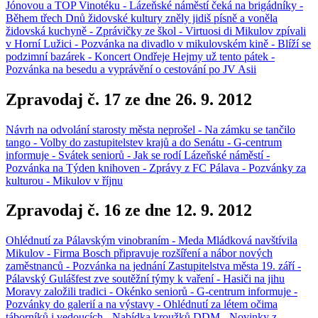
Jónovou a TOP Vinotéku - Lázeňské náměstí čeká na brigádníky -
Během třech Dnů židovské kultury zněly jidiš písně a voněla
židovská kuchyně - Zprávičky ze škol - Virtuosi di Mikulov zpívali
v Horní Lužici - Pozvánka na divadlo v mikulovském kině - Blíží se
podzimní bazárek - Koncert Ondřeje Hejmy už tento pátek -
Pozvánka na besedu a vyprávění o cestování po JV Asii
Zpravodaj č. 17 ze dne 26. 9. 2012
Návrh na odvolání starosty města neprošel - Na zámku se tančilo
tango - Volby do zastupitelstev krajů a do Senátu - G-centrum
informuje - Svátek seniorů - Jak se rodí Lázeňské náměstí -
Pozvánka na Týden knihoven - Zprávy z FC Pálava - Pozvánky za
kulturou - Mikulov v říjnu
Zpravodaj č. 16 ze dne 12. 9. 2012
Ohlédnutí za Pálavským vinobraním - Meda Mládková navštívila
Mikulov - Firma Bosch připravuje rozšíření a nábor nových
zaměstnanců - Pozvánka na jednání Zastupitelstva města 19. září -
Pálavský Gulášfest zve soutěžní týmy k vaření - Hasiči na jihu
Moravy založili tradici - Okénko seniorů - G-centrum informuje -
Pozvánky do galerií a na výstavy - Ohlédnutí za létem očima
táborníků i vedoucích - Nabídka kroužků DDM - Novinky z