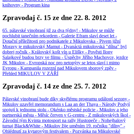
knihovny - Program kina
Zpravodaj č. 15 ze dne 22. 8. 2012
65. pálavské vinobraní již za dva týdny! - Mikulov se může
pochlubit tanečním rekordem - Galerie Efram slaví deset let -
Dotační příležitosti pro podnikatele z Mikulovska - Pivem jižní
Moravy je mikulovský Mamut - Dvanáctá mikulovská "dílna" byl
dobrej ročník - Královský košt vín u Elišky - Pověsti Ilony
Salajkové budou brzy ve filmu - Úspěchy Jiřího Machovce, jezdce
JK Mikulov - Evropská noc pro netopýry se letos slaví i mimo
Evropu - Kampanila rozezní nad Mikulovem sborový zpěv -
Přehled MIKULOV V ZÁŘÍ
Zpravodaj č. 14 ze dne 25. 7. 2012
Pálavské vinobraní bude díky skvělému programu událostí sezony -
Mikulov uzavřel memorandum s Laa an der Thaya - Národy Podyjí
spojují k jednomu stolu - Okénko městské policie - Mikulov a jeho
partnerská města - Měsíc červen v G-centru - Z mikulovských škol -
Závodní tým Kvinta motosport na rally Hustopeče - Nohejbalový
turnaj Black&White - Mikulov žije uměním 19. ročníku "dílny" -
Ohlédnutí za kytarovým festivalem - Pozvánka na Mikulovské