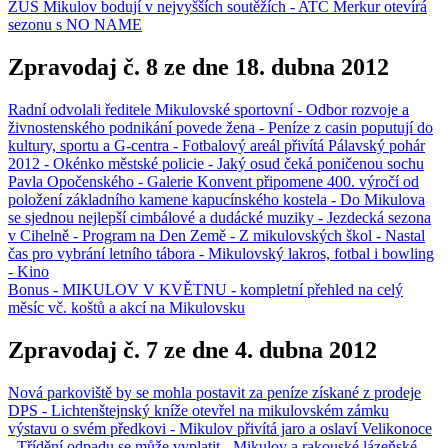
ZUŠ Mikulov bodují v nejvyšších soutěžích - ATC Merkur otevírá
sezonu s NO NAME
Zpravodaj č. 8 ze dne 18. dubna 2012
Radní odvolali ředitele Mikulovské sportovní - Odbor rozvoje a
živnostenského podnikání povede žena - Peníze z casin poputují do
kultury, sportu a G-centra - Fotbalový areál přivítá Pálavský pohár
2012 - Okénko městské policie - Jaký osud čeká poničenou sochu
Pavla Opočenského - Galerie Konvent připomene 400. výročí od
položení základního kamene kapucínského kostela - Do Mikulova
se sjednou nejlepší cimbálové a dudácké muziky - Jezdecká sezona
v Cihelně - Program na Den Země - Z mikulovských škol - Nastal
čas pro vybrání letního tábora - Mikulovský lakros, fotbal i bowling
- Kino
Bonus - MIKULOV V KVĚTNU - kompletní přehled na celý
měsíc vč. koštů a akcí na Mikulovsku
Zpravodaj č. 7 ze dne 4. dubna 2012
Nová parkoviště by se mohla postavit za peníze získané z prodeje
DPS - Lichtenštejnský kníže otevřel na mikulovském zámku
výstavu o svém předkovi - Mikulov přivítá jaro a oslaví Velikonoce
- Třídění odpadu se může vyplatit - Mikulov a rakouské lázeňské