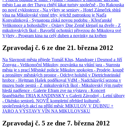
město Laa an der Thaya chtějí lákat turisty společně - Do Rakouska
po nové cyklostezce - Na výlety se seniory - Hotel Zámeček sbírá
vína na Mikulovské vinné trhy, jejichž patronkou je Naďa
Konvalinková - Synagoga získá novou podobu - Křesťanské
Velikonoce a bohoslužby - Oslavy Dne Země klepají na dveře - Z
mikulovských škol - Bavorští ochotníci přivezou do Mikulova své
Výlety - Program kina na celý duben a novinky na květen
Zpravodaj č. 6 ze dne 21. března 2012
Na Slavnosti města přijede Tomáš Klus, Mandrage i Desmod a Jiří
Zonyga - Velikonoční Mikulov, pozvánka na vítání jara - Starosta
města je s prací Městské policie Mikulov spokojen - Prodeje, koupě
a pronájmy městských prostor - Odchyt holubů v Dietrichsteinské
hrobce - Hejtman Hašek poděkoval VdM - Nadcházející sezona v
muzeu bude pestrá - Z mikulovských škol - Mikulovský tým rugby
hledá nadšence - Galerie Efram zve na výstavu - Koncert
španělského TRIA KANDINSKY v Galerii Závodný - Letní tábory
- Okénko seniorů. NOVĚ kompletní přehled kulturně-
společenských akcí na příští měsíc MIKULOV V DUBNU +
JARO A VÝSTAVY VÍN NA MIKULOVSKU
Zpravodaj č. 5 ze dne 7. března 2012