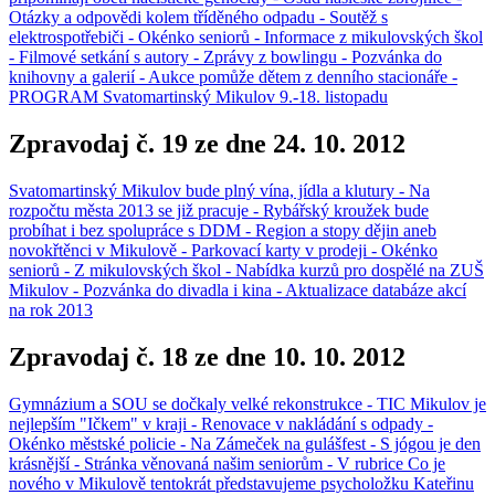
Otázky a odpovědi kolem tříděného odpadu - Soutěž s
elektrospotřebiči - Okénko seniorů - Informace z mikulovských škol
- Filmové setkání s autory - Zprávy z bowlingu - Pozvánka do
knihovny a galerií - Aukce pomůže dětem z denního stacionáře -
PROGRAM Svatomartinský Mikulov 9.-18. listopadu
Zpravodaj č. 19 ze dne 24. 10. 2012
Svatomartinský Mikulov bude plný vína, jídla a klutury - Na
rozpočtu města 2013 se již pracuje - Rybářský kroužek bude
probíhat i bez spolupráce s DDM - Region a stopy dějin aneb
novokřtěnci v Mikulově - Parkovací karty v prodeji - Okénko
seniorů - Z mikulovských škol - Nabídka kurzů pro dospělé na ZUŠ
Mikulov - Pozvánka do divadla i kina - Aktualizace databáze akcí
na rok 2013
Zpravodaj č. 18 ze dne 10. 10. 2012
Gymnázium a SOU se dočkaly velké rekonstrukce - TIC Mikulov je
nejlepším "Ičkem" v kraji - Renovace v nakládání s odpady -
Okénko městské policie - Na Zámeček na gulášfest - S jógou je den
krásnější - Stránka věnovaná našim seniorům - V rubrice Co je
nového v Mikulově tentokrát představujeme psycholožku Kateřinu