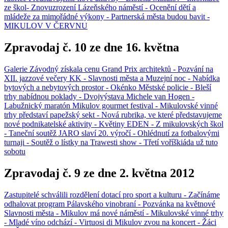
ze škol- Znovuzrození Lázeňského náměstí - Ocenění dětí a
mládeže za mimořádné výkony - Partnerská města budou bavit -
MIKULOV V ČERVNU
Zpravodaj č. 10 ze dne 16. května
Galerie Závodný získala cenu Grand Prix architektů - Pozvání na
XII. jazzové večery KK - Slavnosti města a Muzejní noc - Nabídka
bytových a nebytových prostor - Okénko Městské policie - Bleší
trhy nabídnou poklady - Dvojvýstava Michele van Hogen -
Labužnický maratón Mikulov gourmet festival - Mikulovské vinné
trhy představí papežský sekt - Nová rubrika, ve které představujeme
nové podnikatelské aktivity - Květiny EDEN - Z mikulovských škol
- Taneční soutěž JARO slaví 20. výročí - Ohlédnutí za fotbalovými
turnaji - Soutěž o lístky na Trawesti show - Třetí voříškiáda už tuto
sobotu
Zpravodaj č. 9 ze dne 2. května 2012
Zastupitelé schválili rozdělení dotací pro sport a kulturu - Začínáme
odhalovat program Pálavského vinobraní - Pozvánka na květnové
Slavnosti města - Mikulov má nové náměstí - Mikulovské vinné trhy
- Mladé víno odchází - Virtuosi di Mikulov zvou na koncert - Žáci